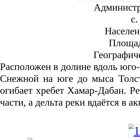
Администр
с.
Населен
Площа
Географич
Рас­положен в долине вдоль юго-
Снежной на юге до мыса Толст
огибает хребет Хамар-Дабан. Ре
части, а дельта реки вда­ётся в 