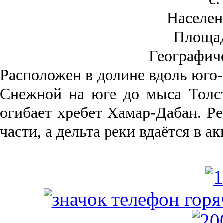
Населен
Площа
Географич
Рас­положен в долине вдоль юго-
Снежной на юге до мыса Толст
огибает хребет Хамар-Дабан. Ре
части, а дельта реки вда­ётся в 