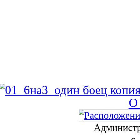
О
Администр
с.