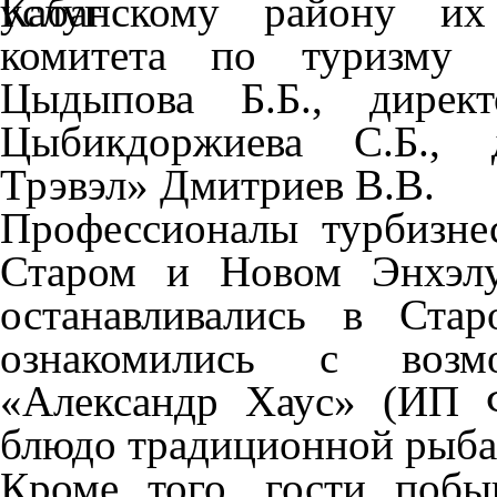
Кабанскому району их 
комитета по туризму 
Цыдыпова Б.Б., дирек
Цыбикдоржиева С.Б., 
Трэвэл» Дмитриев В.В.
Профессионалы турбизне
Старом и Новом Энхэлу
останавливались в Ста
ознакомились с возм
«Александр Хаус» (ИП Ф
блюдо традиционной рыбац
Кроме того, гости побы