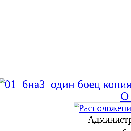
О
Администр
с.