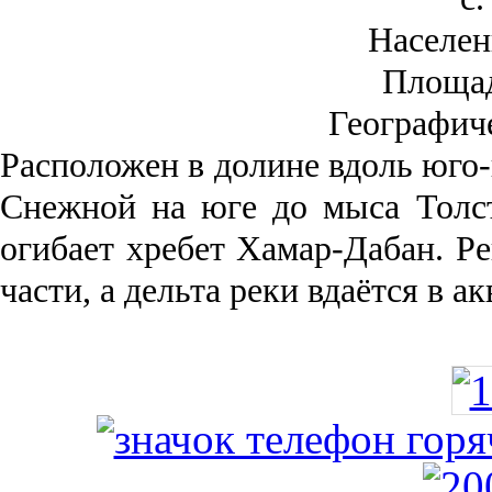
Населен
Площа
Географич
Рас­положен в долине вдоль юго-
Снежной на юге до мыса Толст
огибает хребет Хамар-Дабан. Ре
части, а дельта реки вда­ётся в 