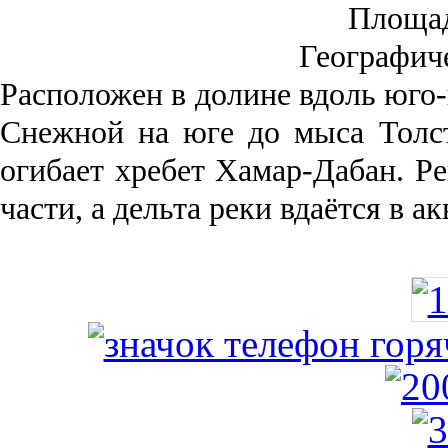
Площа
Географич
Рас­положен в долине вдоль юго-
Снежной на юге до мыса Толст
огибает хребет Хамар-Дабан. Ре
части, а дельта реки вда­ётся в 