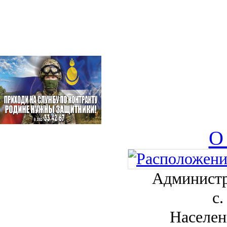
О
Администр
с.
Населен