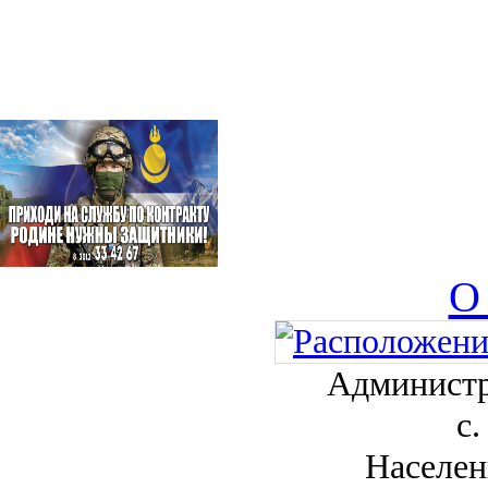
О
Администр
с.
Населен