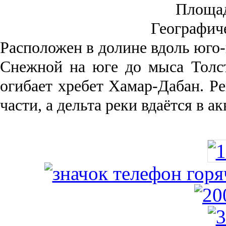
Площа
Географич
Рас­положен в долине вдоль юго-
Снежной на юге до мыса Толст
огибает хребет Хамар-Дабан. Ре
части, а дельта реки вда­ётся в 