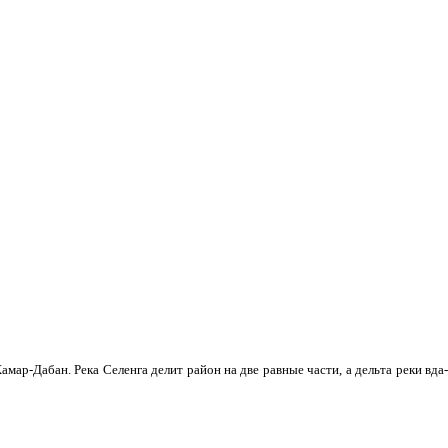
мар-Дабан. Река Селенга делит район на две равные части, а дельта реки вда­