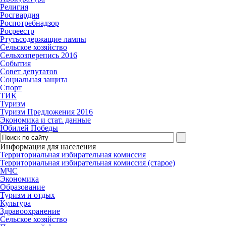
Религия
Росгвардия
Роспотребнадзор
Росреестр
Ртутьсодержащие лампы
Сельское хозяйство
Сельхозперепись 2016
События
Совет депутатов
Социальная защита
Спорт
ТИК
Туризм
Туризм Предложения 2016
Экономика и стат. данные
Юбилей Победы
Информация для населения
Территориальная избирательная комиссия
Территориальная избирательная комиссия (старое)
МЧС
Экономика
Образование
Туризм и отдых
Культура
Здравоохранение
Сельское хозяйство