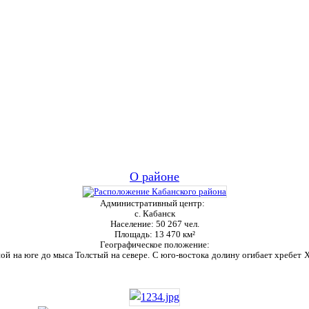
О районе
Административный центр:
с. Кабанск
Население:
50 267 чел.
Площадь:
13 470 км²
Географическое положение:
ой на юге до мыса Толстый на севере. С юго-востока долину огибает хребет Ха