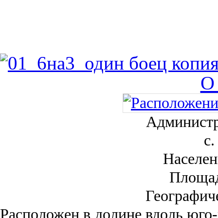
О
Администр
с.
Населен
Площа
Географич
Рас­положен в долине вдоль юго-