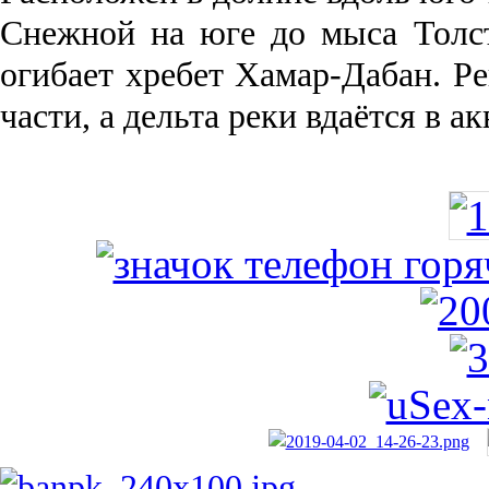
Снежной на юге до мыса Толст
огибает хребет Хамар-Дабан. Ре
части, а дельта реки вда­ётся в 