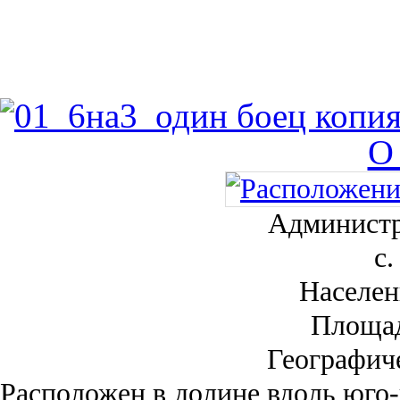
О
Администр
с.
Населен
Площа
Географич
Рас­положен в долине вдоль юго-