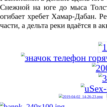
Снежной на юге до мыса Толст
огибает хребет Хамар-Дабан. Ре
части, а дельта реки вда­ётся в 