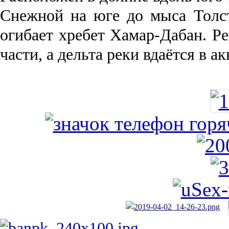
Снежной на юге до мыса Толст
огибает хребет Хамар-Дабан. Ре
части, а дельта реки вда­ётся в 