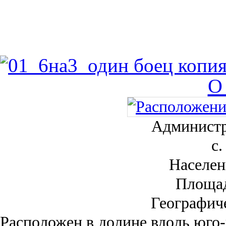
О
Администр
с.
Населен
Площа
Географич
Рас­положен в долине вдоль юго-