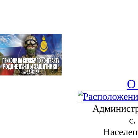
О
Администр
с.
Населен