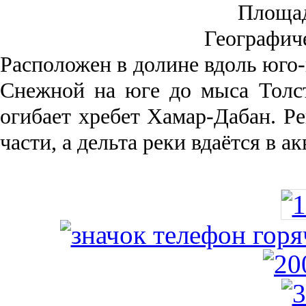
Площа
Географич
Рас­положен в долине вдоль юго-
Снежной на юге до мыса Толст
огибает хребет Хамар-Дабан. Ре
части, а дельта реки вда­ётся в 