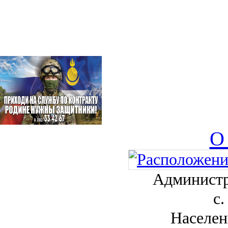
О
Администр
с.
Населен