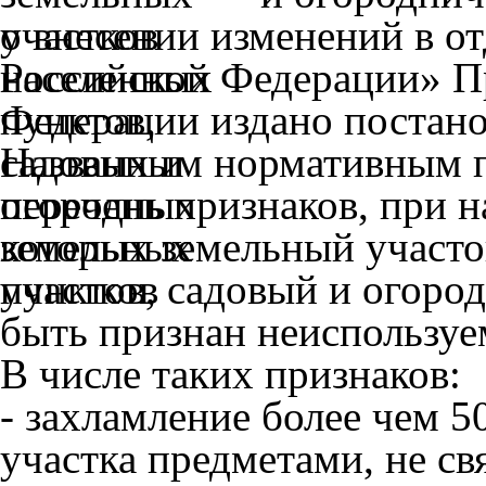
о внесении изменений в о
Российской Федерации» П
Федерации издано постано
Названным нормативным п
перечень признаков, при н
которых земельный участо
пунктов, садовый и огоро
быть признан неиспользу
В числе таких признаков:
- захламление более чем 
участка предметами, не с