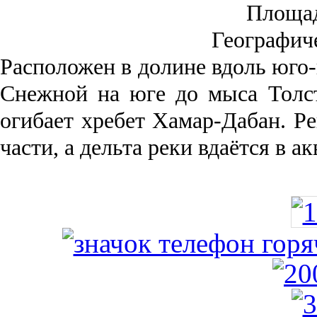
Площа
Географич
Рас­положен в долине вдоль юго-
Снежной на юге до мыса Толст
огибает хребет Хамар-Дабан. Ре
части, а дельта реки вда­ётся в 