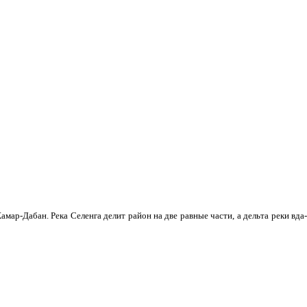
мар-Дабан. Река Селенга делит район на две равные части, а дельта реки вда­