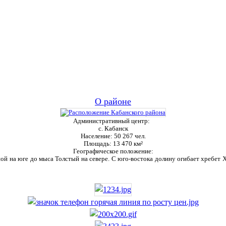
О районе
Административный центр:
с. Кабанск
Население:
50 267 чел.
Площадь:
13 470 км²
Географическое положение:
ой на юге до мыса Толстый на севере. С юго-востока долину огибает хребет Ха