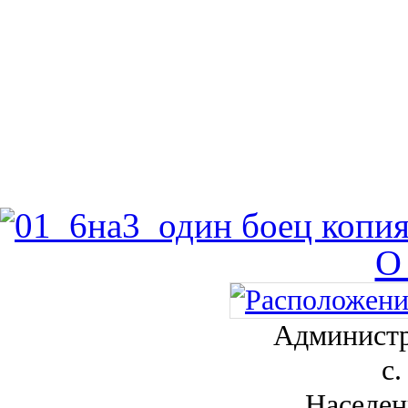
О
Администр
с.
Населен