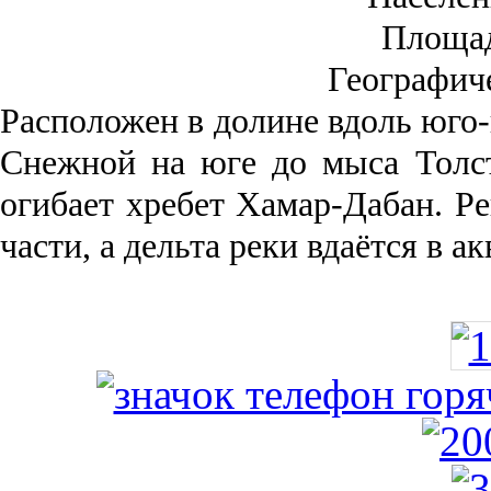
Площа
Географич
Рас­положен в долине вдоль юго-
Снежной на юге до мыса Толст
огибает хребет Хамар-Дабан. Ре
части, а дельта реки вда­ётся в 