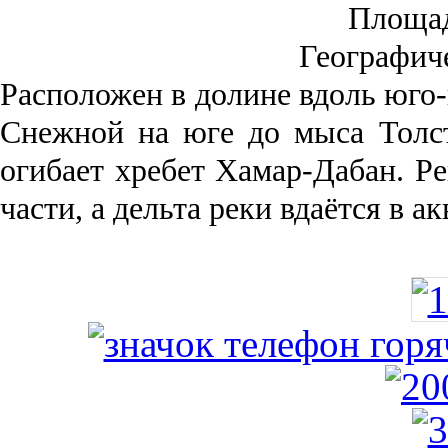
Площа
Географич
Рас­положен в долине вдоль юго-
Снежной на юге до мыса Толст
огибает хребет Хамар-Дабан. Ре
части, а дельта реки вда­ётся в 