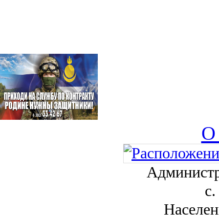
О
Администр
с.
Населен