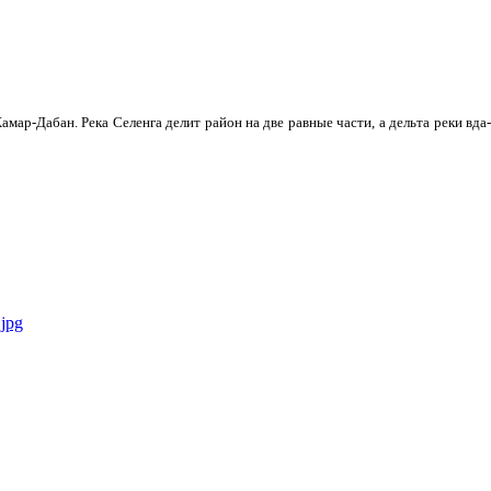
мар-Дабан. Река Селенга делит район на две равные части, а дельта реки вда­