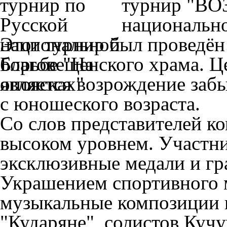
турнир "ВО
национально
Этот турнир был проведён
Благовещенского храма. Ц
является возрождение заб
с юношеского возраста.
Со слов представителей к
высоком уровнем. Участн
эксклюзивные медали и гр
Украшением спортивного 
музыкальные композиции 
"Кударяне", солистов Куч