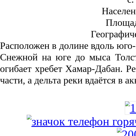
Населен
Площа
Географич
Рас­положен в долине вдоль юго-
Снежной на юге до мыса Толст
огибает хребет Хамар-Дабан. Ре
части, а дельта реки вда­ётся в 