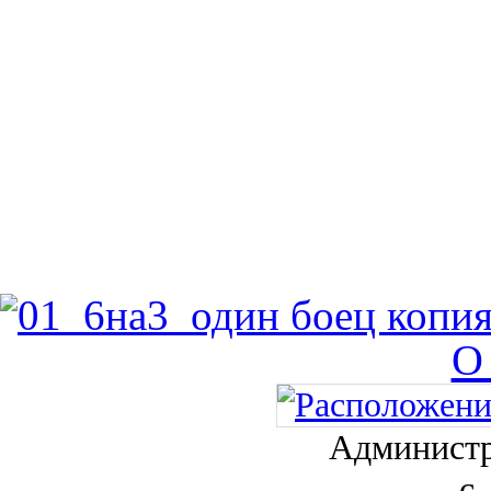
О
Администр
с.