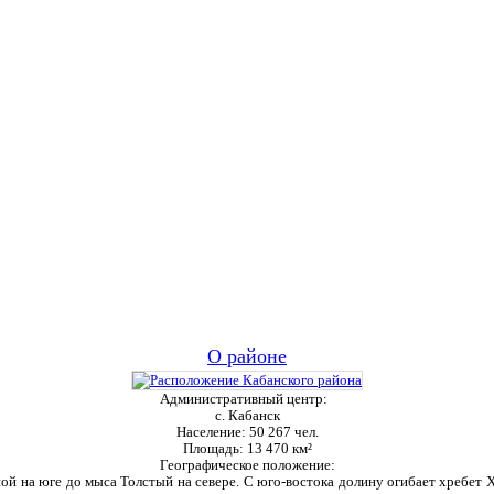
О районе
Административный центр:
с. Кабанск
Население:
50 267 чел.
Площадь:
13 470 км²
Географическое положение:
ой на юге до мыса Толстый на севере. С юго-востока долину огибает хребет Ха