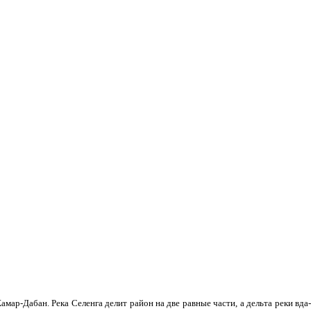
мар-Дабан. Река Селенга делит район на две равные части, а дельта реки вда­