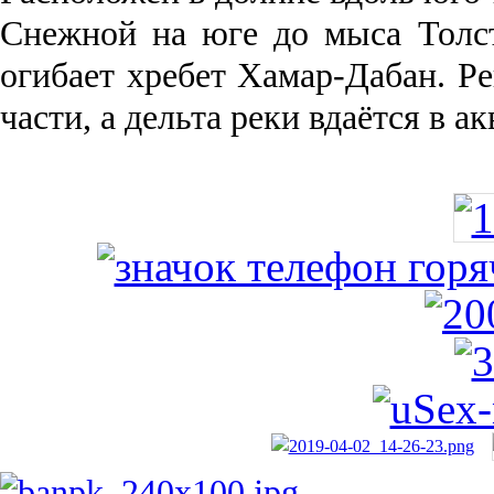
Снежной на юге до мыса Толст
огибает хребет Хамар-Дабан. Ре
части, а дельта реки вда­ётся в 