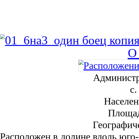
О
Администр
с.
Населен
Площа
Географич
Рас­положен в долине вдоль юго-