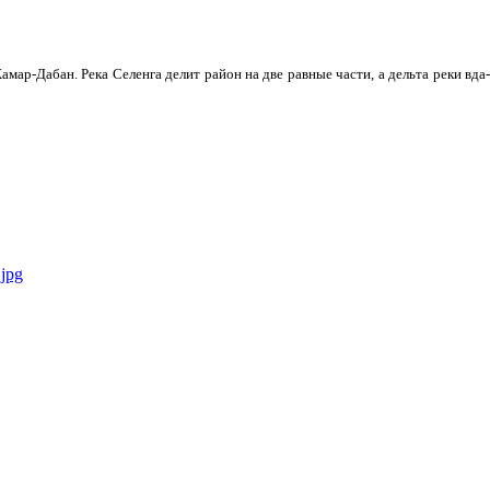
мар-Дабан. Река Селенга делит район на две равные части, а дельта реки вда­