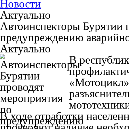
Новости
Актуально
Автоинспекторы Бурятии 
предупреждению аварийно
Актуально
В республик
профилакти
«Мотоцикл»
разъяснител
мототехник
В ходе отработки населен
проверяют наличие необх