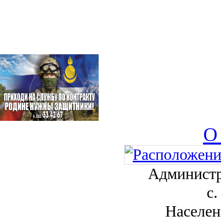
О
Администр
с.
Населен