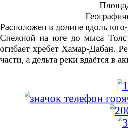
Площа
Географич
Рас­положен в долине вдоль юго-
Снежной на юге до мыса Толст
огибает хребет Хамар-Дабан. Ре
части, а дельта реки вда­ётся в 