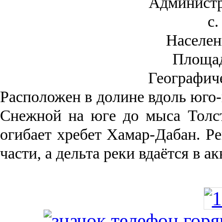
Администр
с.
Населен
Площа
Географич
Рас­положен в долине вдоль юго-
Снежной на юге до мыса Толст
огибает хребет Хамар-Дабан. Ре
части, а дельта реки вда­ётся в 