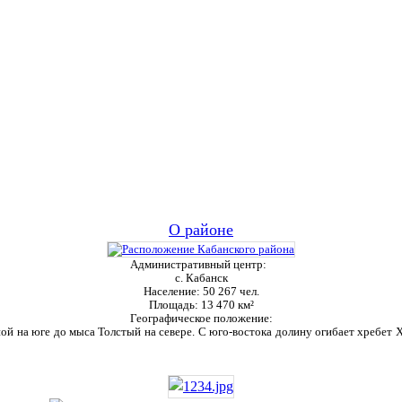
О районе
Административный центр:
с. Кабанск
Население:
50 267 чел.
Площадь:
13 470 км²
Географическое положение:
ой на юге до мыса Толстый на севере. С юго-востока долину огибает хребет Ха