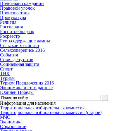
Почетный гражданин
Правовой уголок
Происшествия
Прокуратура
Религия
Росгвардия
Роспотребнадзор
Росреестр
Ртутьсодержащие лампы
Сельское хозяйство
Сельхозперепись 2016
События
Совет депутатов
Социальная защита
Спорт
ТИК
Туризм
Туризм Предложения 2016
Экономика и стат. данные
Юбилей Победы
Информация для населения
Территориальная избирательная комиссия
Территориальная избирательная комиссия (старое)
МЧС
Экономика
Образование