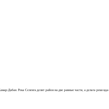
мар-Дабан. Река Селенга делит район на две равные части, а дельта реки вда­