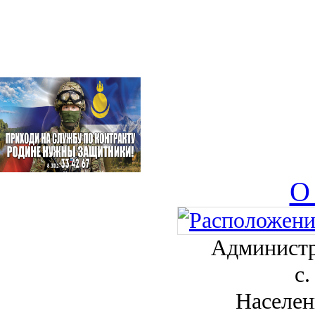
О
Администр
с.
Населен