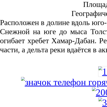
Площа
Географич
Рас­положен в долине вдоль юго-
Снежной на юге до мыса Толст
огибает хребет Хамар-Дабан. Ре
части, а дельта реки вда­ётся в 