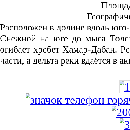
Площа
Географич
Рас­положен в долине вдоль юго-
Снежной на юге до мыса Толст
огибает хребет Хамар-Дабан. Ре
части, а дельта реки вда­ётся в 