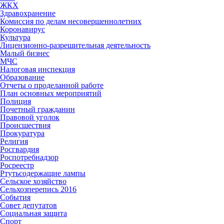
ЖКХ
Здравохранение
Комиссия по делам несовершеннолетних
Коронавирус
Культура
Лицензионно-разрешительная деятельность
Малый бизнес
МЧС
Налоговая инспекция
Образование
Отчеты о проделанной работе
План основных мероприятий
Полиция
Почетный гражданин
Правовой уголок
Происшествия
Прокуратура
Религия
Росгвардия
Роспотребнадзор
Росреестр
Ртутьсодержащие лампы
Сельское хозяйство
Сельхозперепись 2016
События
Совет депутатов
Социальная защита
Спорт