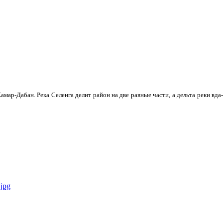
мар-Дабан. Река Селенга делит район на две равные части, а дельта реки вда­