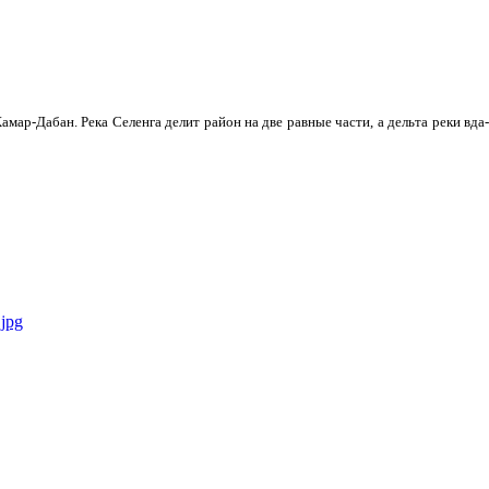
мар-Дабан. Река Селенга делит район на две равные части, а дельта реки вда­