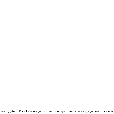
мар-Дабан. Река Селенга делит район на две равные части, а дельта реки вда­