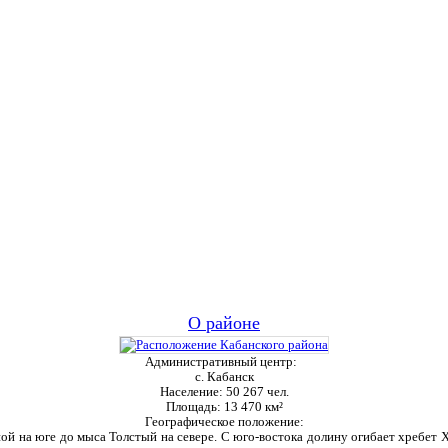
О районе
Административный центр:
с. Кабанск
Население:
50 267 чел.
Площадь:
13 470 км²
Географическое положение:
ой на юге до мыса Толстый на севере. С юго-востока долину огибает хребет Ха